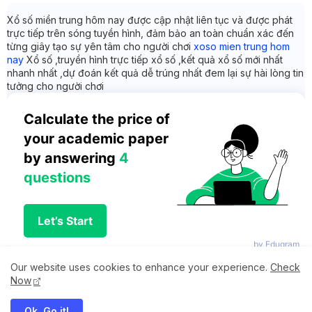
Xổ số miền trung hôm nay được cập nhật liên tục và được phát
trực tiếp trên sóng tuyền hình, đảm bảo an toàn chuẩn xác đến
từng giây tạo sự yên tâm cho người chơi
xoso mien trung hom
nay
Xổ số ,truyền hình trực tiếp xổ số ,kết quả xổ số mới nhất
nhanh nhất ,dự đoán kết quả dễ trúng nhất đem lại sự hài lòng tin
tưởng cho người chơi
Calculate the price of 
your academic paper 
by answering 
4 
questions
Let’s Start
by Edugram
Our website uses cookies to enhance your experience.
Check
Now
Ok, Go it!