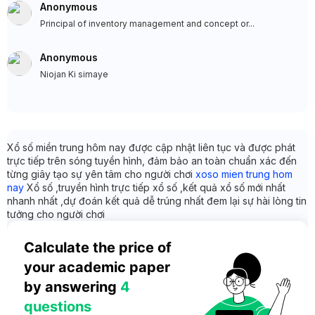
Anonymous
Principal of inventory management and concept or...
Anonymous
Niojan Ki simaye
Xổ số miền trung hôm nay được cập nhật liên tục và được phát
trực tiếp trên sóng tuyền hình, đảm bảo an toàn chuẩn xác đến
từng giây tạo sự yên tâm cho người chơi
xoso mien trung hom
nay
Xổ số ,truyền hình trực tiếp xổ số ,kết quả xổ số mới nhất
nhanh nhất ,dự đoán kết quả dễ trúng nhất đem lại sự hài lòng tin
tưởng cho người chơi
Calculate the price of 
your academic paper 
by answering 
4 
questions