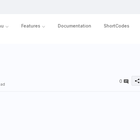
nu
Features
Documentation
ShortCodes
0
ead