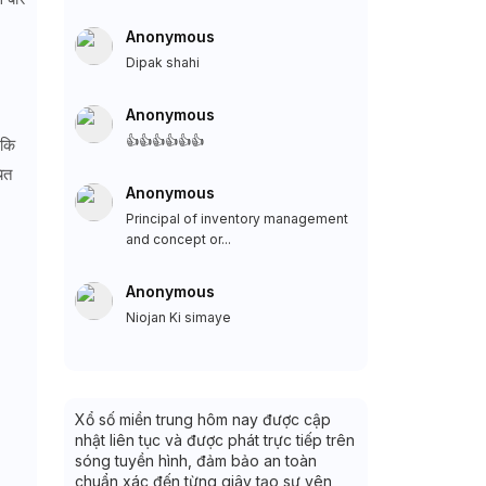
Anonymous
Dipak shahi
Anonymous
👍👍👍👍👍👍
 कि
ित
Anonymous
Principal of inventory management
and concept or...
Anonymous
Niojan Ki simaye
Xổ số miền trung hôm nay được cập
nhật liên tục và được phát trực tiếp trên
sóng tuyền hình, đảm bảo an toàn
chuẩn xác đến từng giây tạo sự yên