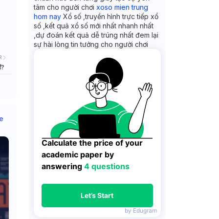
tâm cho người chơi
xoso mien trung
hom nay
Xổ số ,truyền hình trực tiếp xổ
số ,kết quả xổ số mới nhất nhanh nhất
,dự đoán kết quả dễ trúng nhất đem lại
sự hài lòng tin tưởng cho người chơi
R
ं?
e
Calculate the price of your 
academic paper by 
answering 
4 questions
Let’s Start
by Edugram