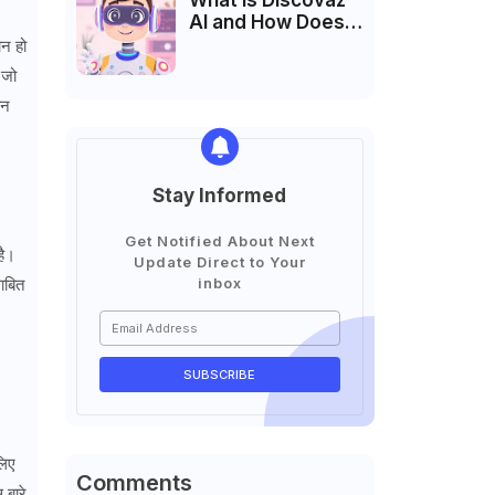
What is Discovaz
AI and How Does It
Work?
ान हो
 जो
ान
Stay Informed
Get Notified About Next
है।
Update Direct to Your
inbox
ाबित
लिए
Comments
 बारे