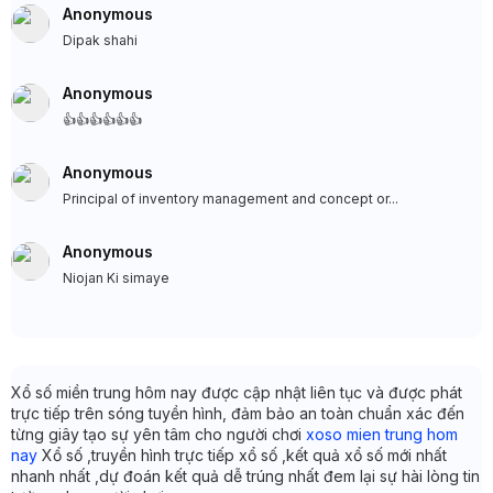
Anonymous
Dipak shahi
Anonymous
👍👍👍👍👍👍
Anonymous
Principal of inventory management and concept or...
Anonymous
Niojan Ki simaye
Xổ số miền trung hôm nay được cập nhật liên tục và được phát
trực tiếp trên sóng tuyền hình, đảm bảo an toàn chuẩn xác đến
từng giây tạo sự yên tâm cho người chơi
xoso mien trung hom
nay
Xổ số ,truyền hình trực tiếp xổ số ,kết quả xổ số mới nhất
nhanh nhất ,dự đoán kết quả dễ trúng nhất đem lại sự hài lòng tin