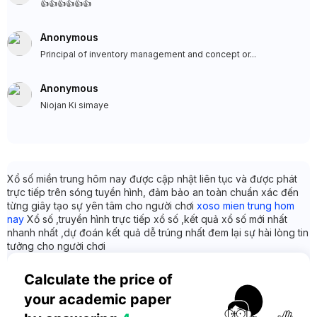
👍👍👍👍👍👍
Anonymous
Principal of inventory management and concept or...
Anonymous
Niojan Ki simaye
Xổ số miền trung hôm nay được cập nhật liên tục và được phát
trực tiếp trên sóng tuyền hình, đảm bảo an toàn chuẩn xác đến
từng giây tạo sự yên tâm cho người chơi
xoso mien trung hom
nay
Xổ số ,truyền hình trực tiếp xổ số ,kết quả xổ số mới nhất
nhanh nhất ,dự đoán kết quả dễ trúng nhất đem lại sự hài lòng tin
tưởng cho người chơi
Calculate the price of 
your academic paper 