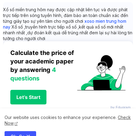
Xổ số miền trung hôm nay được cập nhật liên tục và được phát
trực tiếp trên sóng tuyền hình, đảm bảo an toàn chuẩn xác đến
từng giây tạo sự yên tâm cho người chơi
xoso mien trung hom
nay
Xổ số ,truyền hình trực tiếp xổ số ,kết quả xổ số mới nhất
nhanh nhất ,dự đoán kết quả dễ trúng nhất đem lại sự hài lòng tin
tưởng cho người chơi
Calculate the price of 
your academic paper 
by answering 
4 
questions
Let’s Start
by Edugram
Our website uses cookies to enhance your experience.
Check
Now