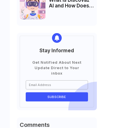
What is Discovaz
AI and How Does It
Work?
Stay Informed
Get Notified About Next
Update Direct to Your
inbox
Comments