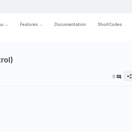
nu
Features
Documentation
ShortCodes
trol)
0