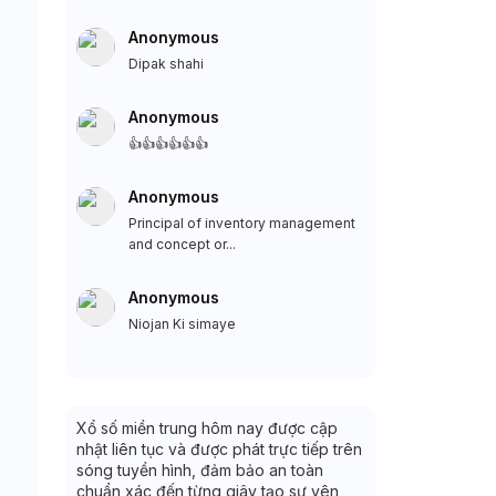
Anonymous
Dipak shahi
Anonymous
👍👍👍👍👍👍
Anonymous
Principal of inventory management
and concept or...
Anonymous
Niojan Ki simaye
Xổ số miền trung hôm nay được cập
nhật liên tục và được phát trực tiếp trên
sóng tuyền hình, đảm bảo an toàn
chuẩn xác đến từng giây tạo sự yên