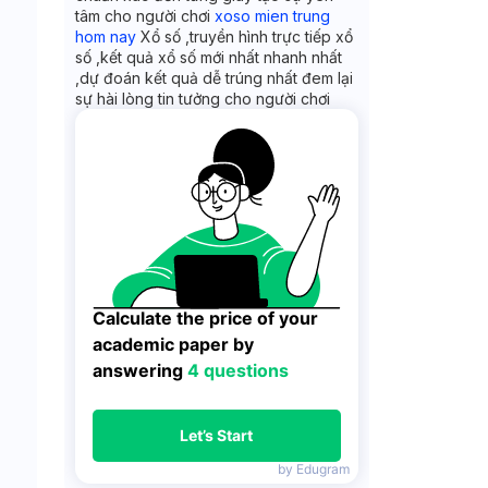
tâm cho người chơi
xoso mien trung
hom nay
Xổ số ,truyền hình trực tiếp xổ
số ,kết quả xổ số mới nhất nhanh nhất
,dự đoán kết quả dễ trúng nhất đem lại
sự hài lòng tin tưởng cho người chơi
Calculate the price of your 
academic paper by 
answering 
4 questions
Let’s Start
by Edugram