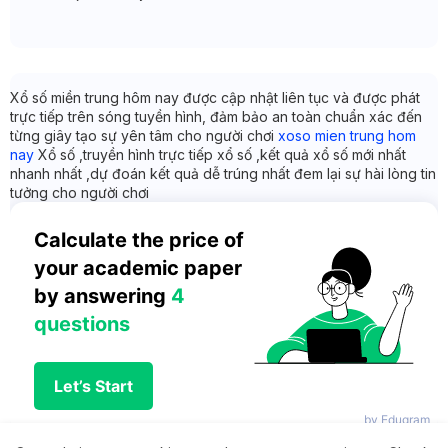
Xổ số miền trung hôm nay được cập nhật liên tục và được phát
trực tiếp trên sóng tuyền hình, đảm bảo an toàn chuẩn xác đến
từng giây tạo sự yên tâm cho người chơi
xoso mien trung hom
nay
Xổ số ,truyền hình trực tiếp xổ số ,kết quả xổ số mới nhất
nhanh nhất ,dự đoán kết quả dễ trúng nhất đem lại sự hài lòng tin
tưởng cho người chơi
Calculate the price of 
your academic paper 
by answering 
4 
questions
Let’s Start
by Edugram