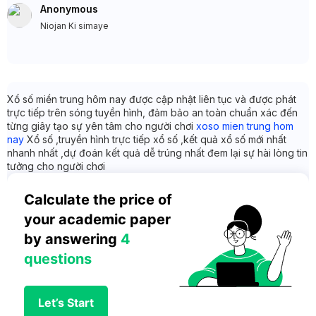
Anonymous
Niojan Ki simaye
Xổ số miền trung hôm nay được cập nhật liên tục và được phát
trực tiếp trên sóng tuyền hình, đảm bảo an toàn chuẩn xác đến
từng giây tạo sự yên tâm cho người chơi
xoso mien trung hom
nay
Xổ số ,truyền hình trực tiếp xổ số ,kết quả xổ số mới nhất
nhanh nhất ,dự đoán kết quả dễ trúng nhất đem lại sự hài lòng tin
tưởng cho người chơi
Calculate the price of 
your academic paper 
by answering 
4 
questions
Let’s Start