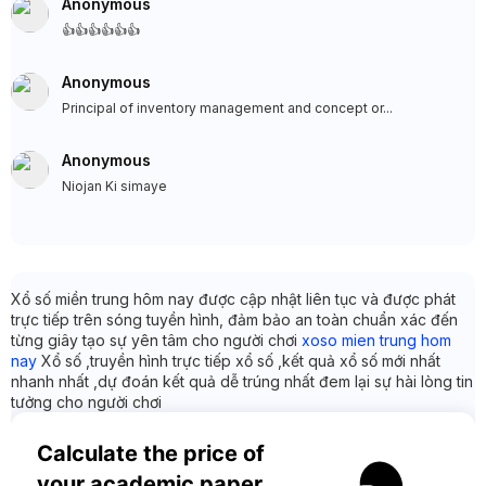
Anonymous
👍👍👍👍👍👍
Anonymous
Principal of inventory management and concept or...
Anonymous
Niojan Ki simaye
Xổ số miền trung hôm nay được cập nhật liên tục và được phát
trực tiếp trên sóng tuyền hình, đảm bảo an toàn chuẩn xác đến
từng giây tạo sự yên tâm cho người chơi
xoso mien trung hom
nay
Xổ số ,truyền hình trực tiếp xổ số ,kết quả xổ số mới nhất
nhanh nhất ,dự đoán kết quả dễ trúng nhất đem lại sự hài lòng tin
tưởng cho người chơi
Calculate the price of 
your academic paper 