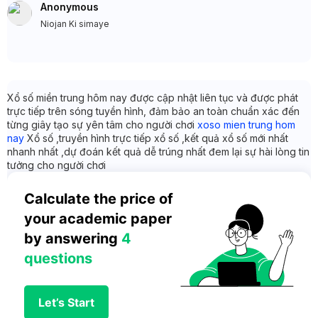
Anonymous
Niojan Ki simaye
Xổ số miền trung hôm nay được cập nhật liên tục và được phát
trực tiếp trên sóng tuyền hình, đảm bảo an toàn chuẩn xác đến
từng giây tạo sự yên tâm cho người chơi
xoso mien trung hom
nay
Xổ số ,truyền hình trực tiếp xổ số ,kết quả xổ số mới nhất
nhanh nhất ,dự đoán kết quả dễ trúng nhất đem lại sự hài lòng tin
tưởng cho người chơi
Calculate the price of 
your academic paper 
by answering 
4 
questions
Let’s Start