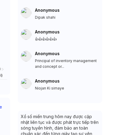
Anonymous
Dipak shahi
Anonymous
👍👍👍👍👍👍
Anonymous
Principal of inventory management
and concept or...
R
i)
Anonymous
Niojan Ki simaye
e
Xổ số miền trung hôm nay được cập
nhật liên tục và được phát trực tiếp trên
sóng tuyền hình, đảm bảo an toàn
chuẩn xác đến từng giây tạo sự yên