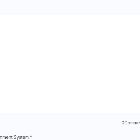
0Comme
mment System.
*