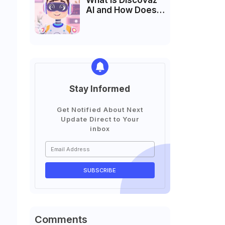
What is Discovaz
AI and How Does It
Work?
Stay Informed
।
Get Notified About Next
Update Direct to Your
inbox
Comments