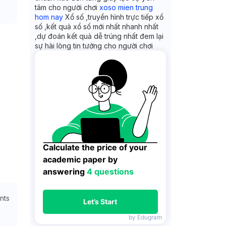
tâm cho người chơi
xoso mien trung
hom nay
Xổ số ,truyền hình trực tiếp xổ
số ,kết quả xổ số mới nhất nhanh nhất
,dự đoán kết quả dễ trúng nhất đem lại
sự hài lòng tin tưởng cho người chơi
Calculate the price of your 
academic paper by 
answering 
4 questions
nts
Let’s Start
by Edugram