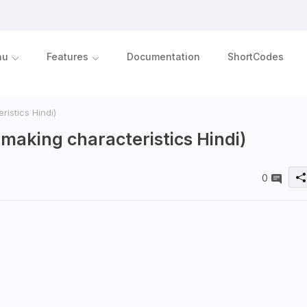
nu
Features
Documentation
ShortCodes
eristics Hindi)
sion-making characteristics Hindi)
0