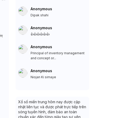
Anonymous
Dipak shahi
Anonymous
👍👍👍👍👍👍
ाण
Anonymous
Principal of inventory management
and concept or...
Anonymous
Niojan Ki simaye
Xổ số miền trung hôm nay được cập
nhật liên tục và được phát trực tiếp trên
sóng tuyền hình, đảm bảo an toàn
chuẩn xác đến từng giây tạo sự yên