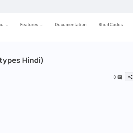
nu
Features
Documentation
ShortCodes
 types Hindi)
0