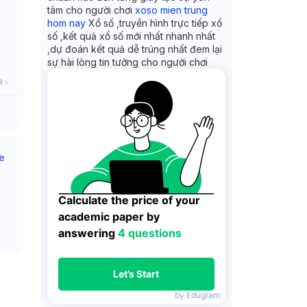
tâm cho người chơi
xoso mien trung
hom nay
Xổ số ,truyền hình trực tiếp xổ
số ,kết quả xổ số mới nhất nhanh nhất
,dự đoán kết quả dễ trúng nhất đem lại
sự hài lòng tin tưởng cho người chơi
R
e
Calculate the price of your 
academic paper by 
answering 
4 questions
Let’s Start
by Edugram