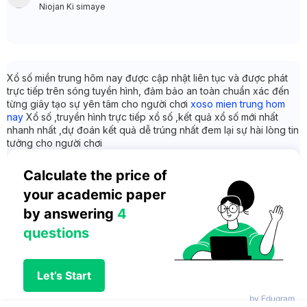
Niojan Ki simaye
Xổ số miền trung hôm nay được cập nhật liên tục và được phát
trực tiếp trên sóng tuyền hình, đảm bảo an toàn chuẩn xác đến
từng giây tạo sự yên tâm cho người chơi
xoso mien trung hom
nay
Xổ số ,truyền hình trực tiếp xổ số ,kết quả xổ số mới nhất
nhanh nhất ,dự đoán kết quả dễ trúng nhất đem lại sự hài lòng tin
tưởng cho người chơi
Calculate the price of 
your academic paper 
by answering 
4 
questions
Let’s Start
by Edugram