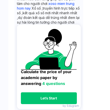
tâm cho người chơi
xoso mien trung
hom nay
Xổ số ,truyền hình trực tiếp xổ
số ,kết quả xổ số mới nhất nhanh nhất
,dự đoán kết quả dễ trúng nhất đem lại
sự hài lòng tin tưởng cho người chơi
Calculate the price of your 
academic paper by 
answering 
4 questions
Let’s Start
by Edugram