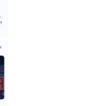
R
i)
e