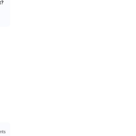
t?
nts