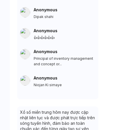
Anonymous
Dipak shahi
Anonymous
👍👍👍👍👍👍
Anonymous
Principal of inventory management
and concept or...
Anonymous
Niojan Ki simaye
Xổ số miền trung hôm nay được cập
nhật liên tục và được phát trực tiếp trên
sóng tuyền hình, đảm bảo an toàn
chuẩn xác đến từng giây tạo sự yên