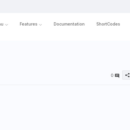
nu
Features
Documentation
ShortCodes
0