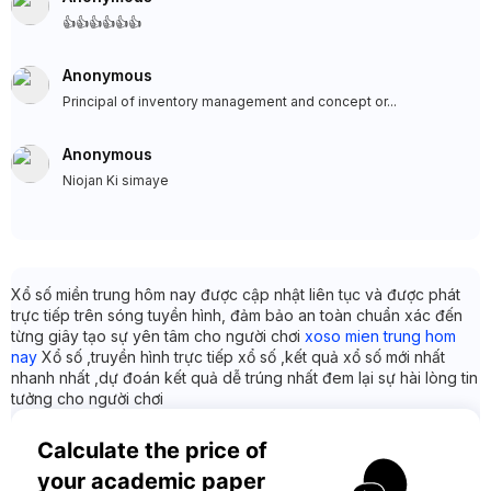
👍👍👍👍👍👍
Anonymous
Principal of inventory management and concept or...
Anonymous
Niojan Ki simaye
Xổ số miền trung hôm nay được cập nhật liên tục và được phát
trực tiếp trên sóng tuyền hình, đảm bảo an toàn chuẩn xác đến
từng giây tạo sự yên tâm cho người chơi
xoso mien trung hom
nay
Xổ số ,truyền hình trực tiếp xổ số ,kết quả xổ số mới nhất
nhanh nhất ,dự đoán kết quả dễ trúng nhất đem lại sự hài lòng tin
tưởng cho người chơi
Calculate the price of 
your academic paper 