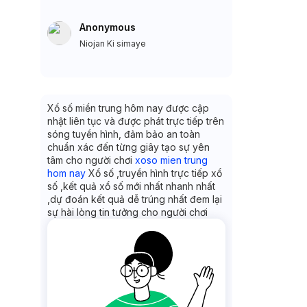
Anonymous
Niojan Ki simaye
Xổ số miền trung hôm nay được cập
nhật liên tục và được phát trực tiếp trên
sóng tuyền hình, đảm bảo an toàn
chuẩn xác đến từng giây tạo sự yên
tâm cho người chơi
xoso mien trung
hom nay
Xổ số ,truyền hình trực tiếp xổ
số ,kết quả xổ số mới nhất nhanh nhất
,dự đoán kết quả dễ trúng nhất đem lại
sự hài lòng tin tưởng cho người chơi