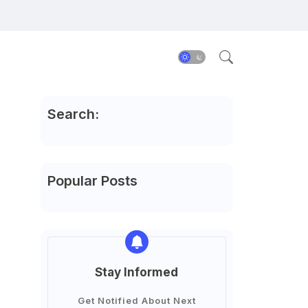
Search:
Popular Posts
Stay Informed
Get Notified About Next