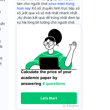
tâm cho người chơi
xoso mien trung
hom nay
Xổ số ,truyền hình trực tiếp xổ
ा
số ,kết quả xổ số mới nhất nhanh nhất
,dự đoán kết quả dễ trúng nhất đem lại
sự hài lòng tin tưởng cho người chơi
ि और
ा
शः
के
गी
ी
Calculate the price of your 
academic paper by 
answering 
4 questions
Let’s Start
by Edugram