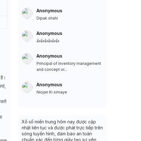
Anonymous
Dipak shahi
Anonymous
👍👍👍👍👍👍
Anonymous
Principal of inventory management
and concept or...
 है।
Anonymous
यां,
Niojan Ki simaye
सकते
या
Xổ số miền trung hôm nay được cập
nhật liên tục và được phát trực tiếp trên
sóng tuyền hình, đảm bảo an toàn
chuẩn xác đến từng giây tạo sự yên
जाता