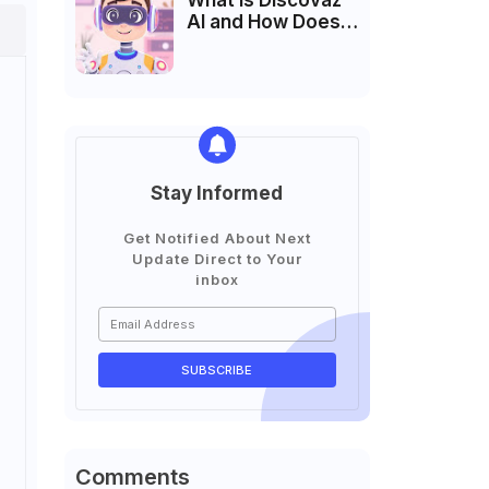
What is Discovaz
AI and How Does It
Work?
Stay Informed
Get Notified About Next
Update Direct to Your
inbox
Comments