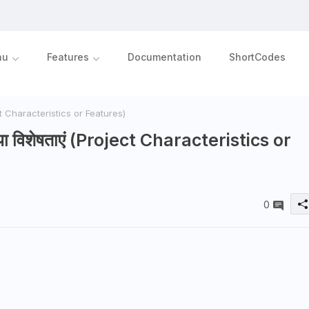
nu
Features
Documentation
ShortCodes
oject Characteristics or Features)
षण या विशेषताएं (Project Characteristics or
0