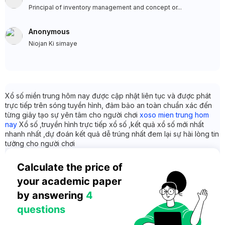
Principal of inventory management and concept or...
Anonymous
Niojan Ki simaye
Xổ số miền trung hôm nay được cập nhật liên tục và được phát
trực tiếp trên sóng tuyền hình, đảm bảo an toàn chuẩn xác đến
từng giây tạo sự yên tâm cho người chơi
xoso mien trung hom
nay
Xổ số ,truyền hình trực tiếp xổ số ,kết quả xổ số mới nhất
nhanh nhất ,dự đoán kết quả dễ trúng nhất đem lại sự hài lòng tin
tưởng cho người chơi
Calculate the price of 
your academic paper 
by answering 
4 
questions