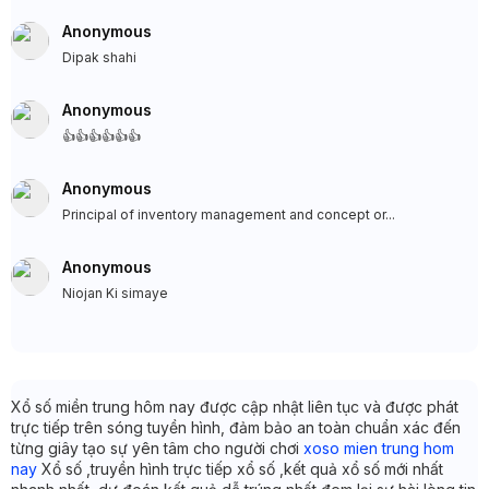
Anonymous
Dipak shahi
Anonymous
👍👍👍👍👍👍
Anonymous
Principal of inventory management and concept or...
Anonymous
Niojan Ki simaye
Xổ số miền trung hôm nay được cập nhật liên tục và được phát
trực tiếp trên sóng tuyền hình, đảm bảo an toàn chuẩn xác đến
từng giây tạo sự yên tâm cho người chơi
xoso mien trung hom
nay
Xổ số ,truyền hình trực tiếp xổ số ,kết quả xổ số mới nhất