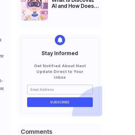
What is Discovaz
AI and How Does It
Work?
च
Stay Informed
तर
Get Notified About Next
Update Direct to Your
inbox
स-
 कम
Comments