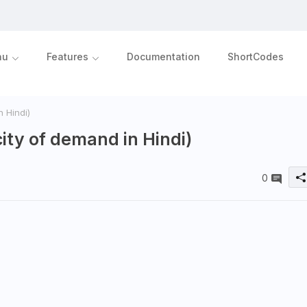
nu
Features
Documentation
ShortCodes
n Hindi)
icity of demand in Hindi)
0