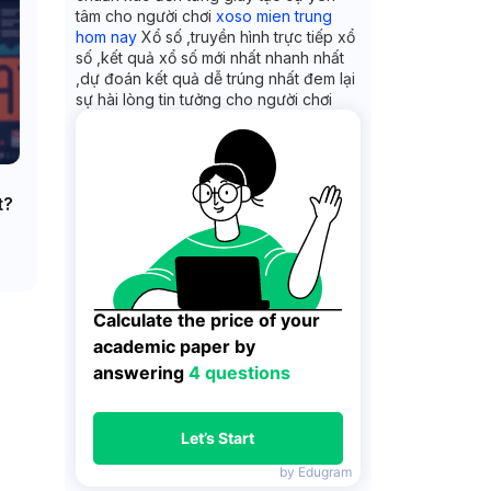
tâm cho người chơi
xoso mien trung
hom nay
Xổ số ,truyền hình trực tiếp xổ
số ,kết quả xổ số mới nhất nhanh nhất
,dự đoán kết quả dễ trúng nhất đem lại
sự hài lòng tin tưởng cho người chơi
t?
Calculate the price of your 
academic paper by 
answering 
4 questions
Let’s Start
by Edugram