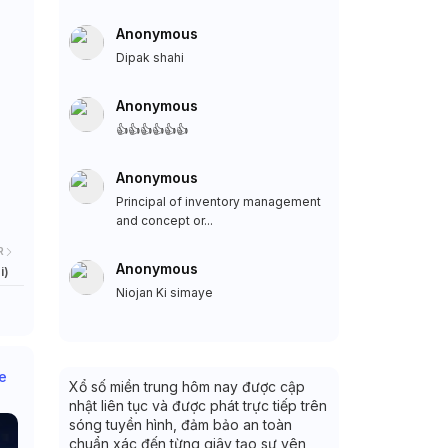
Anonymous
Dipak shahi
Anonymous
👍👍👍👍👍👍
Anonymous
Principal of inventory management
and concept or...
R
Anonymous
i)
Niojan Ki simaye
e
Xổ số miền trung hôm nay được cập
nhật liên tục và được phát trực tiếp trên
sóng tuyền hình, đảm bảo an toàn
chuẩn xác đến từng giây tạo sự yên