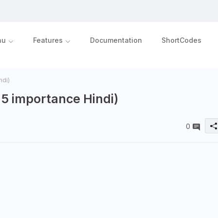
nu
Features
Documentation
ShortCodes
ndi)
t 5 importance Hindi)
0