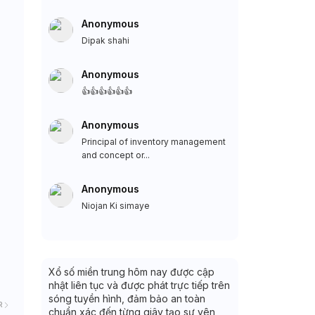
Anonymous
Dipak shahi
Anonymous
👍👍👍👍👍👍
Anonymous
Principal of inventory management
and concept or...
Anonymous
Niojan Ki simaye
Xổ số miền trung hôm nay được cập
nhật liên tục và được phát trực tiếp trên
sóng tuyền hình, đảm bảo an toàn
R
chuẩn xác đến từng giây tạo sự yên