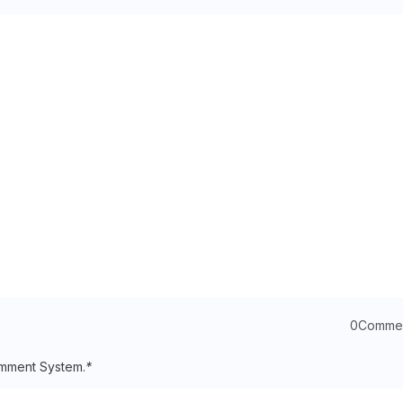
0Comme
mment System.
*