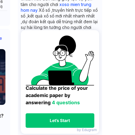
 6
tâm cho người chơi
xoso mien trung
i)
hom nay
Xổ số ,truyền hình trực tiếp xổ
số ,kết quả xổ số mới nhất nhanh nhất
,dự đoán kết quả dễ trúng nhất đem lại
sự hài lòng tin tưởng cho người chơi
e
Calculate the price of your 
academic paper by 
answering 
4 questions
t?
Let’s Start
by Edugram