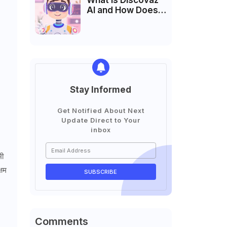
What is Discovaz
AI and How Does It
Work?
Stay Informed
Get Notified About Next
Update Direct to Your
inbox
भी
्षम
Comments