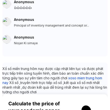
Anonymous
👍👍👍👍👍👍
Anonymous
Principal of inventory management and concept or...
Anonymous
Niojan Ki simaye
Xổ số miền trung hôm nay được cập nhật liên tục và được phát
trực tiếp trên sóng tuyền hình, đảm bảo an toàn chuẩn xác đến
từng giây tạo sự yên tâm cho người chơi
xoso mien trung hom
nay
Xổ số ,truyền hình trực tiếp xổ số ,kết quả xổ số mới nhất
nhanh nhất ,dự đoán kết quả dễ trúng nhất đem lại sự hài lòng tin
tưởng cho người chơi
Calculate the price of 